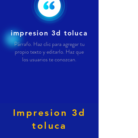
impresion 3d toluca
Párrafo. Haz clic para agregar tu
propio texto y editarlo. Haz que
los usuarios te conozcan.
Impresion 3d
toluca