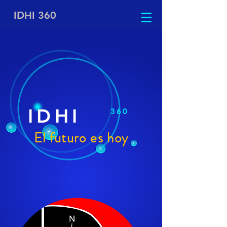
IDHI 360
Iniciar sesión
IDHI
360
El futuro es hoy