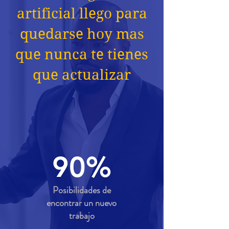
artificial llego para
quedarse hoy mas
que nunca te tienes
que actualizar
90%
Posibilidades de
encontrar un nuevo
trabajo